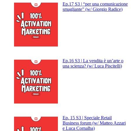
Ep.17 S3 | “per una comunicazione
smagliante” (w/ Giorgio Radice)
Ep.16 S3 | La vendita è un’arte o
una scienza? (w/ Luca Piscitelli)
Ep. 15 S3 | Speciale Retail
Business forum (w/ Matteo Azzari
e Luca Cornalba)