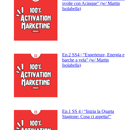
svolte con Acinque" (w/ Martin
Isolabella)
Ep.2 SS4 | “Esperienze, Energia e
barche a vela" (w/ Martin
Isolabella)
Ep.1 SS 4 | “Inizia la Quarta
Stagione: Cosa ci aspetta!”