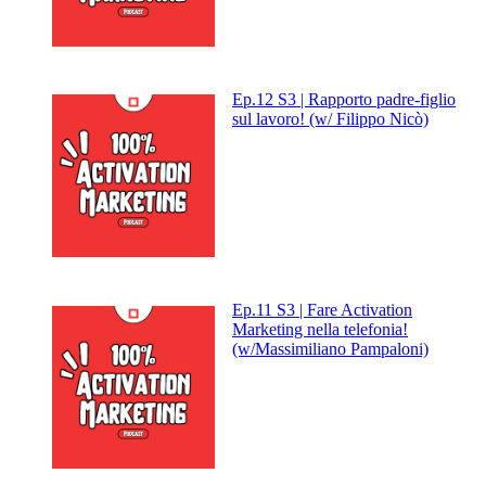
Ep.12 S3 | Rapporto padre-figlio
sul lavoro! (w/ Filippo Nicò)
Ep.11 S3 | Fare Activation
Marketing nella telefonia!
(w/Massimiliano Pampaloni)