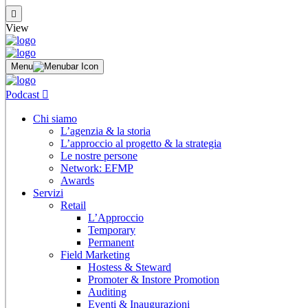
View
Menu
Podcast
Chi siamo
L’agenzia & la storia
L’approccio al progetto & la strategia
Le nostre persone
Network: EFMP
Awards
Servizi
Retail
L’Approccio
Temporary
Permanent
Field Marketing
Hostess & Steward
Promoter & Instore Promotion
Auditing
Eventi & Inaugurazioni