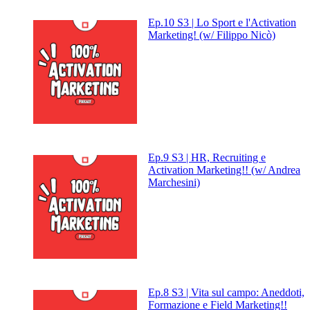
Ep.10 S3 | Lo Sport e l'Activation
Marketing! (w/ Filippo Nicò)
Ep.9 S3 | HR, Recruiting e
Activation Marketing!! (w/ Andrea
Marchesini)
Ep.8 S3 | Vita sul campo: Aneddoti,
Formazione e Field Marketing!!