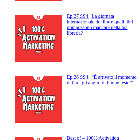
Ep.27 SS4 | La giornata
internazionale del libro: quali libri
non possono mancare nella tua
libreria?
Ep.26 SS4 | “È arrivato il momento
di farci gli auguri di buone feste!”
Best of – 100% Activation