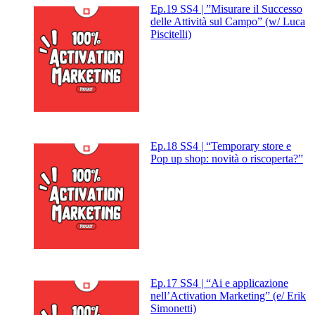
Ep.19 SS4 | ”Misurare il Successo
delle Attività sul Campo” (w/ Luca
Piscitelli)
Ep.18 SS4 | “Temporary store e
Pop up shop: novità o riscoperta?”
Ep.17 SS4 | “Ai e applicazione
nell’Activation Marketing” (e/ Erik
Simonetti)