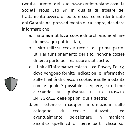
Gentile utente del sito www.settimo-piano.com la
Società Nous Lab Srl in qualità di titolare del
trattamento ovvero di editore così come identificato
dal Garante nel provvedimento di cui sopra, desidera
informare che :
il sito
non
utilizza cookie di profilazione al fine
Ep.12 Stagione 2 - Dietro le quinte
di messaggi pubblicitari;
di Settimo Piano: il Back Office -
Activation Marketing
il sito utilizza cookie tecnici di “prima parte”
utili al funzionamento del sito; nonché cookie
di terza parte per realizzare statistiche.
il link all'Informativa estesa – cd Privacy Policy,
dove vengono fornite indicazioni e informativa
sulle finalità di ciascun cookie, e sulle modalità
con le quali è possibile scegliere, si ottiene
cliccando sul pulsante POLICY PRIVACY
Ep.11 Stagione 2 - Mano nella
INTEGRALE delle opzioni qui a destra;
mano - Activation Marketing
per ottenere maggiori informazioni sulle
categorie di cookie utilizzati, ed
eventualmente, selezionare in maniera
analitica quelli cd di “terze parti” clicca sul