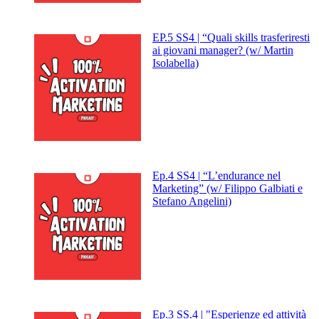
EP.5 SS4 | “Quali skills trasferiresti
ai giovani manager? (w/ Martin
Isolabella)
Ep.4 SS4 | “L’endurance nel
Marketing” (w/ Filippo Galbiati e
Stefano Angelini)
Ep.3 SS.4 | "Esperienze ed attività