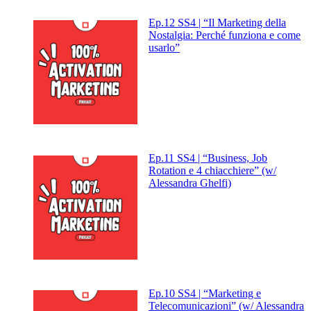
Ep.12 SS4 | “Il Marketing della
Nostalgia: Perché funziona e come
usarlo”
Ep.11 SS4 | “Business, Job
Rotation e 4 chiacchiere” (w/
Alessandra Ghelfi)
Ep.10 SS4 | “Marketing e
Telecomunicazioni” (w/ Alessandra