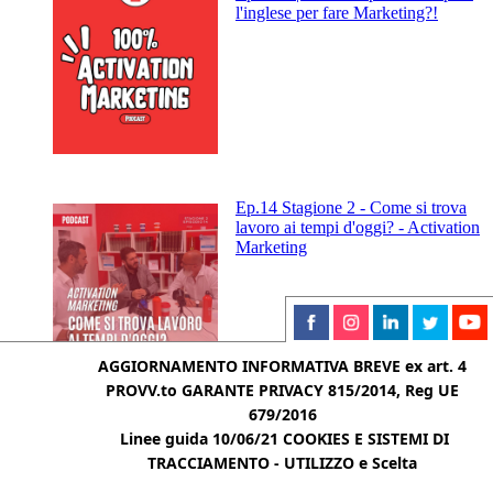
l'inglese per fare Marketing?!
Ep.14 Stagione 2 - Come si trova
lavoro ai tempi d'oggi? - Activation
Marketing
AGGIORNAMENTO INFORMATIVA BREVE ex art. 4
PROVV.to GARANTE PRIVACY 815/2014, Reg UE
679/2016
Ep.13 Stagione 2 - Ma lui chi è? -
Linee guida 10/06/21
COOKIES E SISTEMI DI
Activation Marketing
TRACCIAMENTO - UTILIZZO e Scelta