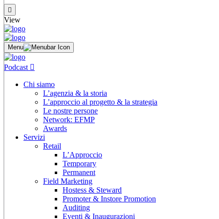
View
Menu
Podcast
Chi siamo
L’agenzia & la storia
L’approccio al progetto & la strategia
Le nostre persone
Network: EFMP
Awards
Servizi
Retail
L’Approccio
Temporary
Permanent
Field Marketing
Hostess & Steward
Promoter & Instore Promotion
Auditing
Eventi & Inaugurazioni