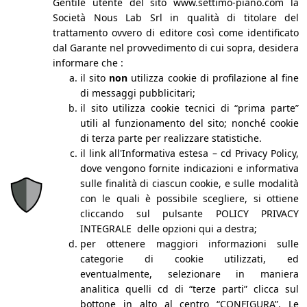
Gentile utente del sito www.settimo-piano.com la
Società Nous Lab Srl in qualità di titolare del
MILANO
Via Correggio 48, 20149
trattamento ovvero di editore così come identificato
dal Garante nel provvedimento di cui sopra, desidera
T. +39 02 4810 0614
informare che :
Fax. +39 02 4398 1685
il sito
non
utilizza cookie di profilazione al fine
di messaggi pubblicitari;
info@settimo-piano.com
il sito utilizza cookie tecnici di “prima parte”
Facebook
Linkedin
Instagram
X-twitter
Youtube
Tiktok
utili al funzionamento del sito; nonché cookie
di terza parte per realizzare statistiche.
CHI SIAMO
il link all'Informativa estesa – cd Privacy Policy,
L’agenzia e la storia
dove vengono fornite indicazioni e informativa
Le nostre persone
sulle finalità di ciascun cookie, e sulle modalità
Network: EFMP
con le quali è possibile scegliere, si ottiene
Blog
cliccando sul pulsante POLICY PRIVACY
Podcast
INTEGRALE delle opzioni qui a destra;
Academy
Business Intelligence
per ottenere maggiori informazioni sulle
Portfolio
categorie di cookie utilizzati, ed
Lavora con noi
eventualmente, selezionare in maniera
Contatti
analitica quelli cd di “terze parti” clicca sul
SERVIZI
bottone in alto al centro “CONFIGURA”. Le