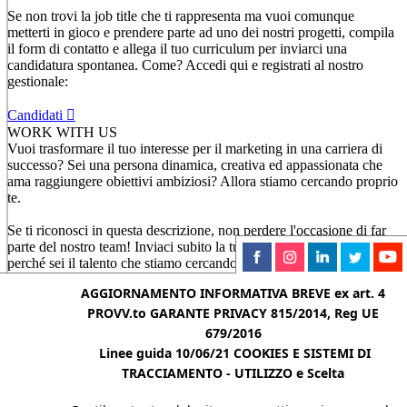
Se non trovi la job title che ti rappresenta ma vuoi comunque
metterti in gioco e prendere parte ad uno dei nostri progetti, compila
il form di contatto e allega il tuo curriculum per inviarci una
candidatura spontanea. Come? Accedi qui e registrati al nostro
gestionale:
Candidati
WORK WITH US
Vuoi trasformare il tuo interesse per il marketing in una carriera di
successo? Sei una persona dinamica, creativa ed appassionata che
ama raggiungere obiettivi ambiziosi? Allora stiamo cercando proprio
te.
Se ti riconosci in questa descrizione, non perdere l'occasione di far
parte del nostro team! Inviaci subito la tua candidatura e dimostraci
perché sei il talento che stiamo cercando.
AGGIORNAMENTO INFORMATIVA BREVE ex art. 4
Vogliamo conoscerti!
PROVV.to GARANTE PRIVACY 815/2014, Reg UE
679/2016
Parlaci
Linee guida 10/06/21
COOKIES E SISTEMI DI
di te
TRACCIAMENTO - UTILIZZO e Scelta
Your Vision, Our Mission