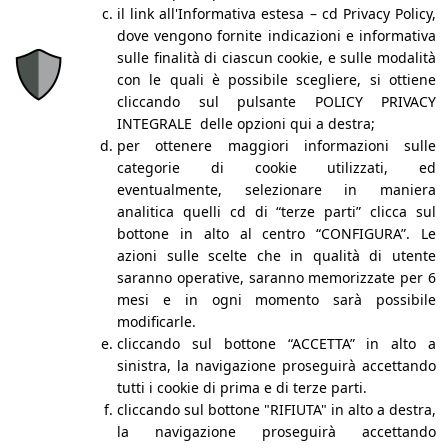
il link all'Informativa estesa – cd Privacy Policy,
L’agenzia e la storia
dove vengono fornite indicazioni e informativa
Le nostre persone
sulle finalità di ciascun cookie, e sulle modalità
Network: EFMP
con le quali è possibile scegliere, si ottiene
Blog
cliccando sul pulsante POLICY PRIVACY
Podcast
INTEGRALE delle opzioni qui a destra;
Academy
Business Intelligence
per ottenere maggiori informazioni sulle
Portfolio
categorie di cookie utilizzati, ed
Lavora con noi
eventualmente, selezionare in maniera
Contatti
analitica quelli cd di “terze parti” clicca sul
SERVIZI
bottone in alto al centro “CONFIGURA”. Le
azioni sulle scelte che in qualità di utente
Sales
saranno operative, saranno memorizzate per 6
Retail
mesi e in ogni momento sarà possibile
Field Marketing
modificarle.
© 2024 | Alrights reserved | SettimoPiano | Credits by
Ekeria
cliccando sul bottone “ACCETTA” in alto a
sinistra, la navigazione proseguirà accettando
COOKIE POLICY
|
PRIVACY POLICY
tutti i cookie di prima e di terze parti.
SEGNALAZIONE DI ILLECITI WHISTLEBLOWING
|
cliccando sul bottone "RIFIUTA" in alto a destra,
INFORMATIVA WHISTLEBLOWER
la navigazione proseguirà accettando