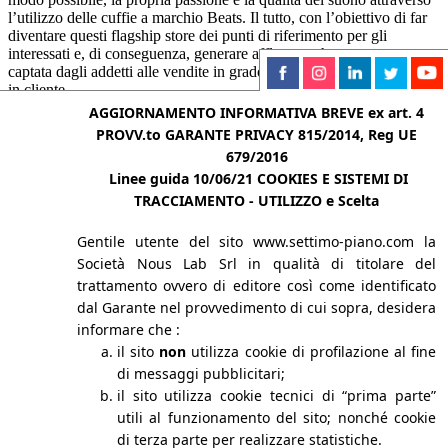
l’utilizzo delle cuffie a marchio Beats. Il tutto, con l’obiettivo di far
diventare questi flagship store dei punti di riferimento per gli
interessati e, di conseguenza, generare affluenza che possa essere
captata dagli addetti alle vendite in grado di trasformare l’interessato
in cliente.
AGGIORNAMENTO INFORMATIVA BREVE ex art. 4
+
Brand Ambassador, Field Specialist, Sales Advisor
PROVV.to GARANTE PRIVACY 815/2014, Reg UE
679/2016
Linee guida 10/06/21
COOKIES E SISTEMI DI
Prev Work
Next Work
TRACCIAMENTO - UTILIZZO e Scelta
Your Vision, Our Mission
Gentile utente del sito www.settimo-piano.com la
Società Nous Lab Srl in qualità di titolare del
MILANO
Via Correggio 48, 20149
trattamento ovvero di editore così come identificato
dal Garante nel provvedimento di cui sopra, desidera
T. +39 02 4810 0614
informare che :
Fax. +39 02 4398 1685
il sito
non
utilizza cookie di profilazione al fine
di messaggi pubblicitari;
info@settimo-piano.com
il sito utilizza cookie tecnici di “prima parte”
Facebook
Linkedin
Instagram
X-twitter
Youtube
Tiktok
utili al funzionamento del sito; nonché cookie
di terza parte per realizzare statistiche.
CHI SIAMO