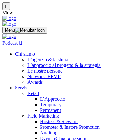
View
Menu
Podcast
Chi siamo
L’agenzia & la storia
L’approccio al progetto & la strategia
Le nostre persone
Network: EFMP
Awards
Servizi
Retail
L’Approccio
Temporary
Permanent
Field Marketing
Hostess & Steward
Promoter & Instore Promotion
Auditing
Eventi & Inaugurazioni