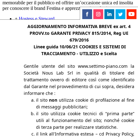
memorabile per il pubblico ed offrire un’occasione unica ed insolita
per conoscere il brand Festina e apprezzarne i prodotti.
+
Hostess e Steward
+
Promoter e Instore Promotion
AGGIORNAMENTO INFORMATIVA BREVE ex art. 4
PROVV.to GARANTE PRIVACY 815/2014, Reg UE
679/2016
Linee guida 10/06/21
COOKIES E SISTEMI DI
Prev Work
Next Work
TRACCIAMENTO - UTILIZZO e Scelta
Your Vision, Our Mission
Gentile utente del sito www.settimo-piano.com la
Società Nous Lab Srl in qualità di titolare del
MILANO
Via Correggio 48, 20149
trattamento ovvero di editore così come identificato
dal Garante nel provvedimento di cui sopra, desidera
T. +39 02 4810 0614
informare che :
Fax. +39 02 4398 1685
il sito
non
utilizza cookie di profilazione al fine
di messaggi pubblicitari;
info@settimo-piano.com
il sito utilizza cookie tecnici di “prima parte”
Facebook
Linkedin
Instagram
X-twitter
Youtube
Tiktok
utili al funzionamento del sito; nonché cookie
di terza parte per realizzare statistiche.
CHI SIAMO
il link all'Informativa estesa – cd Privacy Policy,