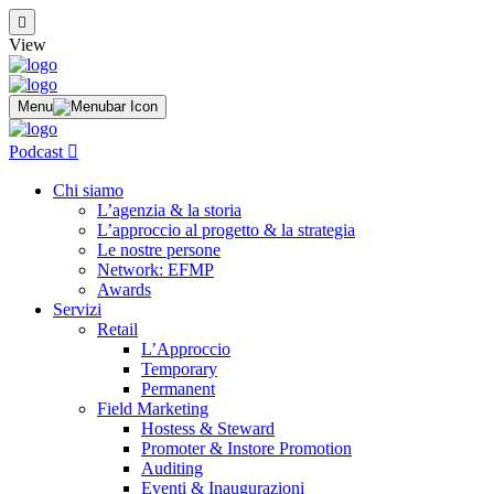
View
Menu
Podcast
Chi siamo
L’agenzia & la storia
L’approccio al progetto & la strategia
Le nostre persone
Network: EFMP
Awards
Servizi
Retail
L’Approccio
Temporary
Permanent
Field Marketing
Hostess & Steward
Promoter & Instore Promotion
Auditing
Eventi & Inaugurazioni