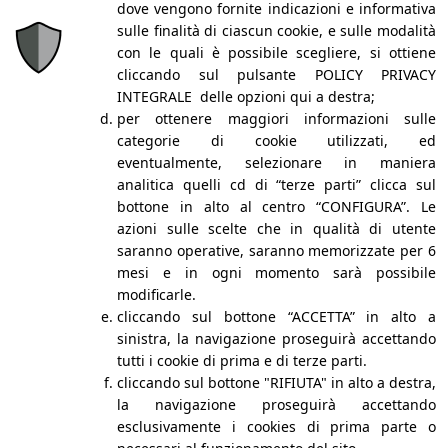
L’agenzia e la storia
dove vengono fornite indicazioni e informativa
Le nostre persone
sulle finalità di ciascun cookie, e sulle modalità
Network: EFMP
con le quali è possibile scegliere, si ottiene
Blog
cliccando sul pulsante POLICY PRIVACY
Podcast
INTEGRALE delle opzioni qui a destra;
Academy
Business Intelligence
per ottenere maggiori informazioni sulle
Portfolio
categorie di cookie utilizzati, ed
Lavora con noi
eventualmente, selezionare in maniera
Contatti
analitica quelli cd di “terze parti” clicca sul
SERVIZI
bottone in alto al centro “CONFIGURA”. Le
azioni sulle scelte che in qualità di utente
Sales
saranno operative, saranno memorizzate per 6
Retail
mesi e in ogni momento sarà possibile
Field Marketing
modificarle.
© 2024 | Alrights reserved | SettimoPiano | Credits by
Ekeria
cliccando sul bottone “ACCETTA” in alto a
sinistra, la navigazione proseguirà accettando
COOKIE POLICY
|
PRIVACY POLICY
tutti i cookie di prima e di terze parti.
SEGNALAZIONE DI ILLECITI WHISTLEBLOWING
|
cliccando sul bottone "RIFIUTA" in alto a destra,
INFORMATIVA WHISTLEBLOWER
la navigazione proseguirà accettando
esclusivamente i cookies di prima parte o
INFORMATIVA MODELLO ORGANIZZATIVO 231/2001
|
CODICE ETICO